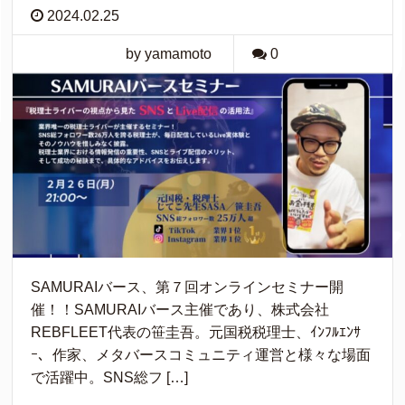
2024.02.25
by yamamoto
0
SAMURAIバース、第７回オンラインセミナー開
催！！SAMURAIバース主催であり、株式会社
REBFLEET代表の笹圭吾。元国税税理士、ｲﾝﾌﾙｴﾝｻ
ｰ、作家、メタバースコミュニティ運営と様々な場面
で活躍中。SNS総フ […]